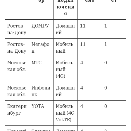
ючени
я
Ростов-
ДОМ.РУ
Домашн
11
1
на-Дону
ий
Ростов-
Мегафо
Мобиль
11
1
на-Дону
н
ный
Московс
МТС
Мобиль
4
0
кая обл.
ный
(4G)
Московс
Инфоли
Домашн
4
0
кая обл.
нк
ий
Екатери
YOTA
Мобиль
4
0
нбург
ный (4G
VoLTE)