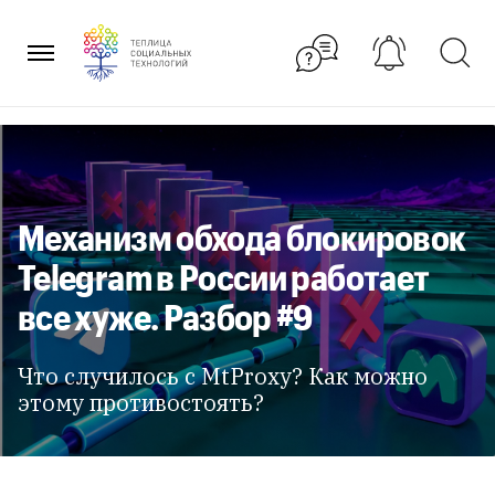
Перейти
к
содержанию
Механизм обхода блокировок
Telegram в России работает
все хуже. Разбор #9
Что случилось с MtProxy? Как можно
этому противостоять?