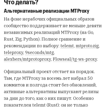
Что делать?
Альтернативные реализации MTProxy
На фоне нерабочих официальных образов
сообщество поддерживает не меньше девяти
независимых реализаций MTProxy (на Go,
Rust, Zig, Python). Полное сравнение и
рекомендации по выбору:
telemt
,
mtproto.zig
,
teleproxy
,
9seconds/mtg
,
alexbers/mtprotoproxy
,
Flowseal/tg-ws-proxy
.
Официальный проект отстает на порядок.
Там, где MTProxy за восемь лет набрал 50
коммитов и полгода стоит без обновлений,
активные альтернативы выпускают релизы
за дни до того, как о них пишут. Особенно
показателен
telemt
(Rust): он не только