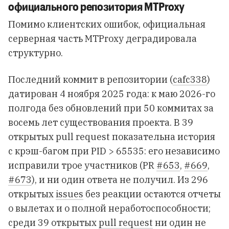
официального репозитория MTProxy
Помимо клиентских ошибок, официальная
серверная часть MTProxy деградировала
структурно.
Последний коммит в репозитории (
cafc338
)
датирован 4 ноября 2025 года: к маю 2026-го
полгода без обновлений при 50 коммитах за
восемь лет существования проекта. В 39
открытых pull request показательна история
с крэш-багом при PID > 65535: его независимо
исправили трое участников (PR
#653
,
#669
,
#673
), и ни один ответа не получил. Из 296
открытых
issues
без реакции остаются отчеты
о вылетах и о полной неработоспособности;
среди 39 открытых
pull request
ни один не