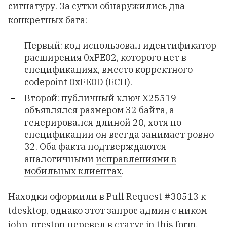
сигнатуру. За сутки обнаружились два
конкретных бага:
Первый: код использовал идентификатор
расширения 0xFE02, которого нет в
спецификациях, вместо корректного
codepoint 0xFE0D (ECH).
Второй: публичный ключ X25519
объявлялся размером 32 байта, а
генерировался длиной 20, хотя по
спецификации он всегда занимает ровно
32. Оба факта подтверждаются
аналогичными
исправлениями в
мобильных клиентах
.
Находки оформили в
Pull Request #30513
к
tdesktop, однако этот запрос админ с ником
john-preston перевел в статус in this form.