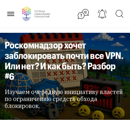
Перейти
к
содержанию
Роскомнадзор хочет
заблокировать почти все VPN.
Или нет? И как быть? Разбор
#6
Изучаем очередную инициативу властей
по ограничению средств обхода
блокировок.