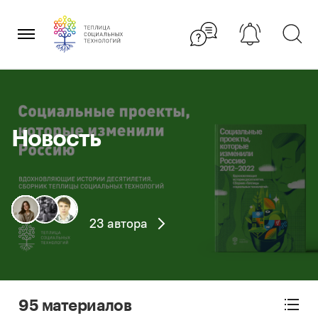
Перейти
×
к
содержанию
Новость
23 автора
95 материалов