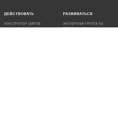
ДЕЙСТВОВАТЬ
РАЗВИВАТЬСЯ
КОНСТРУКТОР САЙТОВ
ЭКСПЕРТНАЯ ГРУППА ПО
БЕЗОПАСНОСТИ
СБОР ПОЖЕРТВОВАНИЙ
НАЙТИ IT-ВОЛОНТЕРОВ
НАЙТИ
ПРОФ.ПОДРЯДЧИКА
УЧАСТВОВАТЬ
ПРОДУКТЫ
СТАТЬ IT-ВОЛОНТЕРОМ
АУДИТЫ
ТЕПЛИЦА НА GITHUB
КАНДИНСКИЙ
ОНЛАЙН-ЛЕЙКА