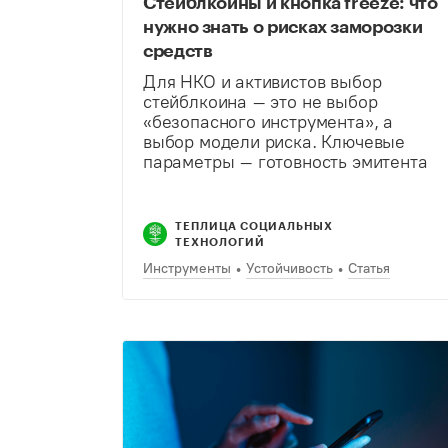
Стейблкоины и кнопка freeze: что
нужно знать о рисках заморозки
средств
Для НКО и активистов выбор
стейблкоина – это не выбор
«безопасного инструмента», а
выбор модели риска. Ключевые
параметры – готовность эмитента
к сотрудничеству с регуляторами,
наличие кнопки freeze и степень
зависимости от США/ЕС.
ТЕПЛИЦА СОЦИАЛЬНЫХ
ТЕХНОЛОГИЙ
Инструменты
Устойчивость
Статья