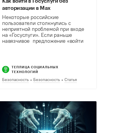
Как войти в Госуслуги без
авторизации в Max
Некоторые российские
пользователи столкнулись с
неприятной проблемой при входе
на «Госуслуги». Если раньше
навязчивое предложение «войти
через Max» сопровождалось
спасительной ссылкой
«Пропустить», то в какой-то момент
ссылка исчезла. Рассказываем, как
ТЕПЛИЦА СОЦИАЛЬНЫХ
теперь избежать регистрации
ТЕХНОЛОГИЙ
через российский мессенджер.
Безопасность
Безопасность
Статья