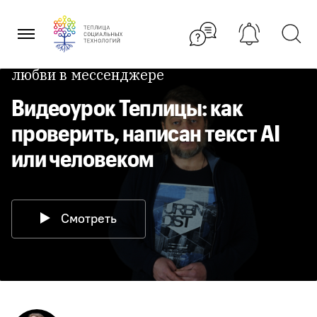
Перейти
к
содержанию
Весьма полезно, если вам признаются в
любви в мессенджере
Видеоурок Теплицы: как
проверить, написан текст AI
или человеком
Смотреть